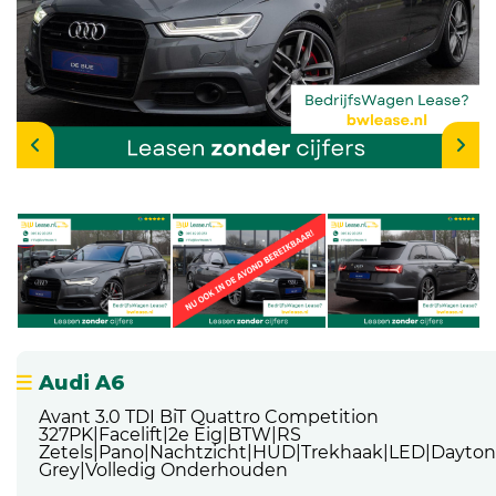
Audi A6
Avant 3.0 TDI BiT Quattro Competition
327PK|Facelift|2e Eig|BTW|RS
Zetels|Pano|Nachtzicht|HUD|Trekhaak|LED|Dayto
Grey|Volledig Onderhouden