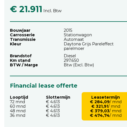
€ 21.911
Incl. Btw
Bouwjaar
2015
Carrosserie
Stationwagon
Transmissie
Automaat
Kleur
Daytona Grijs Pareleffect
parelmoer
Brandstof
Diesel
Km stand
297.650
BTW / Marge
Btw (Excl. Btw)
Financial lease offerte
Looptijd
Slottermijn
Leasetermijn
72 mnd
€ 4.613
€ 284,09
/ mnd
60 mnd
€ 4.613
€ 321,91
/ mnd
48 mnd
€ 4.613
€ 379,03
/ mnd
36 mnd
€ 4.613
€ 474,74
/ mnd