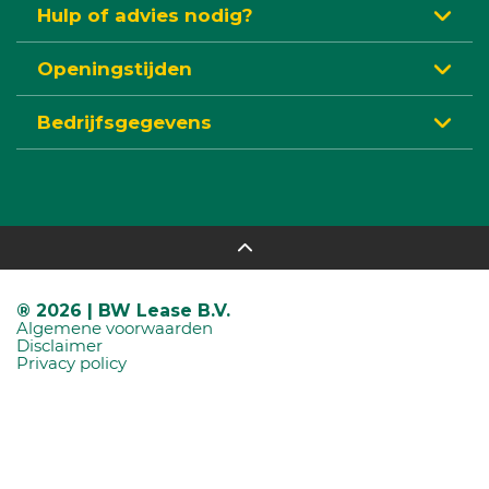
Hulp of advies nodig?
Openingstijden
Bedrijfsgegevens
® 2026 | BW Lease B.V.
Algemene voorwaarden
Disclaimer
Privacy policy