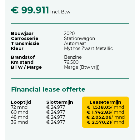
€ 99.911
Incl. Btw
Bouwjaar
2020
Carrosserie
Stationwagon
Transmissie
Automaat
Kleur
Mythos Zwart Metallic
Brandstof
Benzine
Km stand
76.500
BTW / Marge
Marge (Btw vrij)
Financial lease offerte
Looptijd
Slottermijn
Leasetermijn
72 mnd
€ 24.977
€ 1.538,05
/ mnd
60 mnd
€ 24.977
€ 1.742,83
/ mnd
48 mnd
€ 24.977
€ 2.052,06
/ mnd
36 mnd
€ 24.977
€ 2.570,21
/ mnd