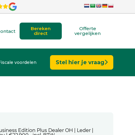
Bereken
Offerte
ontact
direct
vergelijken
Stel hier je vraag
Fiscale voordelen
e
siness Edition Plus Dealer OH | Leder |