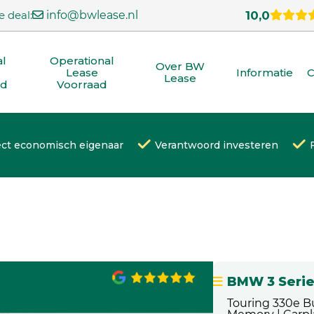
e deal:
info@bwlease.nl
10,0
al
Operational
Over BW
Lease
Informatie
C
Lease
ad
Voorraad
ect economisch eigenaar
Verantwoord investeren
BMW 3 Seri
Touring 330e Bu