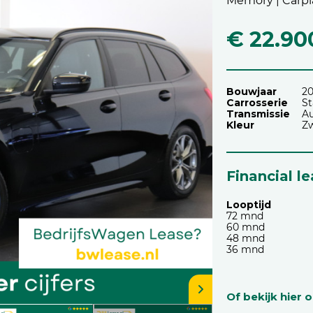
Memory | Carpla
€ 22.90
Bouwjaar
20
Carrosserie
S
Transmissie
A
Kleur
Z
Financial l
Looptijd
72 mnd
60 mnd
48 mnd
36 mnd
Of bekijk hier 