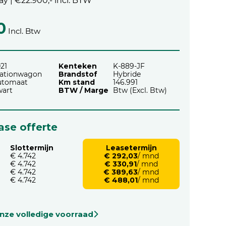
y | €22.900,- incl. BTW
0
Incl. Btw
21
Kenteken
K-889-JF
tationwagon
Brandstof
Hybride
utomaat
Km stand
146.991
wart
BTW / Marge
Btw (Excl. Btw)
ease offerte
Slottermijn
Leasetermijn
€ 4.742
€ 292,03
/ mnd
€ 4.742
€ 330,91
/ mnd
€ 4.742
€ 389,63
/ mnd
€ 4.742
€ 488,01
/ mnd
onze volledige voorraad