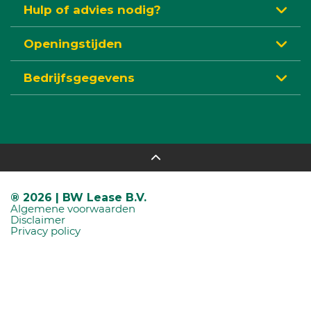
Hulp of advies nodig?
Openingstijden
Bedrijfsgegevens
® 2026 | BW Lease B.V.
Algemene voorwaarden
Disclaimer
Privacy policy