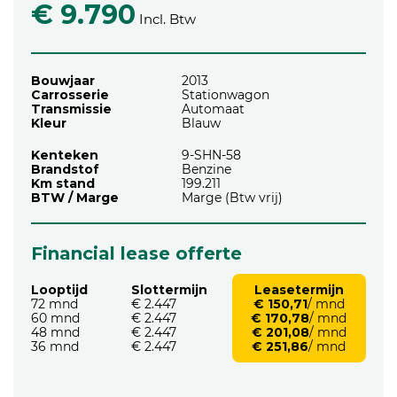
€ 9.790
Incl. Btw
Bouwjaar
2013
Carrosserie
Stationwagon
Transmissie
Automaat
Kleur
Blauw
Kenteken
9-SHN-58
Brandstof
Benzine
Km stand
199.211
BTW / Marge
Marge (Btw vrij)
Financial lease offerte
Looptijd
Slottermijn
Leasetermijn
72 mnd
€ 2.447
€ 150,71
/ mnd
60 mnd
€ 2.447
€ 170,78
/ mnd
48 mnd
€ 2.447
€ 201,08
/ mnd
36 mnd
€ 2.447
€ 251,86
/ mnd