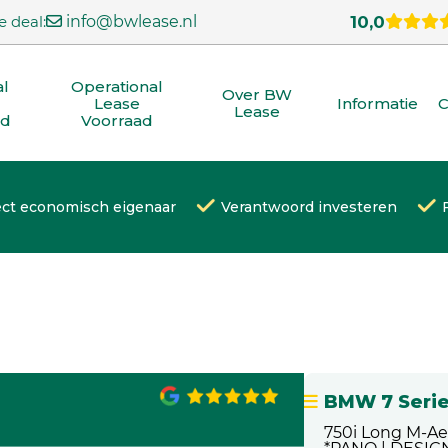
e deal:
info@bwlease.nl
10,0
al
Operational
Over BW
Lease
Informatie
C
Lease
ad
Voorraad
ect economisch eigenaar
Verantwoord investeren
BMW 7 Seri
750i Long M-Ae