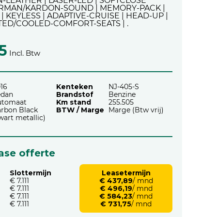
N-LEATHER | LASER-LED | SOFTCLOSE
ARMAN/KARDON-SOUND | MEMORY-PACK |
| KEYLESS | ADAPTIVE-CRUISE | HEAD-UP |
ED/COOLED-COMFORT-SEATS | .
5
Incl. Btw
16
Kenteken
NJ-405-S
edan
Brandstof
Benzine
utomaat
Km stand
255.505
rbon Black
BTW / Marge
Marge (Btw vrij)
wart metallic)
ease offerte
Slottermijn
Leasetermijn
€ 7.111
€ 437,89
/ mnd
€ 7.111
€ 496,19
/ mnd
€ 7.111
€ 584,23
/ mnd
€ 7.111
€ 731,75
/ mnd