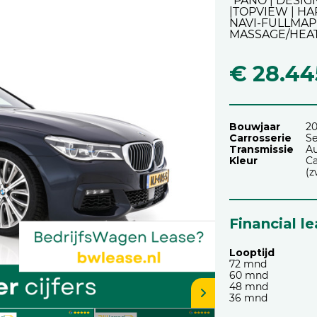
*PANO | DESIG
|TOPVIEW | H
NAVI-FULLMAP 
MASSAGE/HEAT
€ 28.44
Bouwjaar
20
Carrosserie
S
Transmissie
A
Kleur
Ca
(z
Financial l
Looptijd
72 mnd
60 mnd
48 mnd
36 mnd