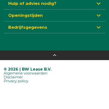
Hulp of advies nodig?
Openingstijden
Bedrijfsgegevens
® 2026 | BW Lease B.V.
Algemene voorwaarden
Disclaimer
Privacy policy