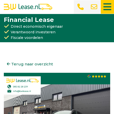
Financial Lease
Direct economisch eigenaar
Verantwoord investeren
Fiscale voordelen
Terug naar overzicht