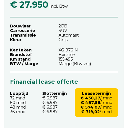
€ 27.950
Incl. Btw
Bouwjaar
2019
Carrosserie
SUV
Transmissie
Automaat
Kleur
Grijs
Kenteken
XG-976-N
Brandstof
Benzine
Km stand
155.495
BTW / Marge
Marge (Btw vrij)
Financial lease offerte
Looptijd
Slottermijn
Leasetermijn
72 mnd
€ 6.987
€ 430,27
/ mnd
60 mnd
€ 6.987
€ 487,56
/ mnd
48 mnd
€ 6.987
€ 574,07
/ mnd
36 mnd
€ 6.987
€ 719,02
/ mnd