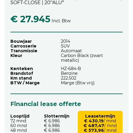
SOFT-CLOSE | 20''ALU*
€ 27.945
Incl. Btw
Bouwjaar
2014
Carrosserie
SUV
Transmissie
Automaat
Kleur
Carbon Black (zwart
metallic)
Kenteken
HZ-684-B
Brandstof
Benzine
Km stand
222.502
BTW / Marge
Marge (Btw vrij)
Financial lease offerte
Looptijd
Slottermijn
Leasetermijn
72 mnd
€ 6.986
€ 430,19
/ mnd
60 mnd
€ 6.986
€ 487,47
/ mnd
48 mnd
€ 6.986
€ 573,96
/ mnd