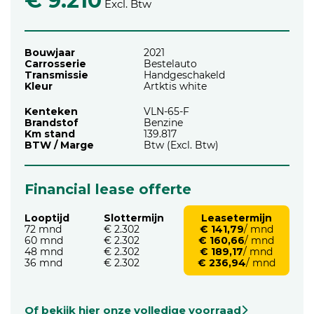
€ 9.210
Excl. Btw
Bouwjaar
2021
Carrosserie
Bestelauto
Transmissie
Handgeschakeld
Kleur
Artktis white
Kenteken
VLN-65-F
Brandstof
Benzine
Km stand
139.817
BTW / Marge
Btw (Excl. Btw)
Financial lease offerte
Looptijd
Slottermijn
Leasetermijn
72 mnd
€ 2.302
€ 141,79
/ mnd
60 mnd
€ 2.302
€ 160,66
/ mnd
48 mnd
€ 2.302
€ 189,17
/ mnd
36 mnd
€ 2.302
€ 236,94
/ mnd
Of bekijk hier onze volledige voorraad