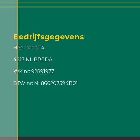
Bedrijfsgegevens
Heerbaan 14
4817 NL BREDA
KvK nr: 92891977
BTW nr: NL866207594B01