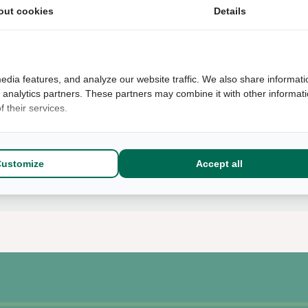
out cookies
Details
+39
edia features, and analyze our website traffic. We also share informati
d analytics partners. These partners may combine it with other informat
 their services.
Omschrijving
Aflever optie
Customize
Accept all