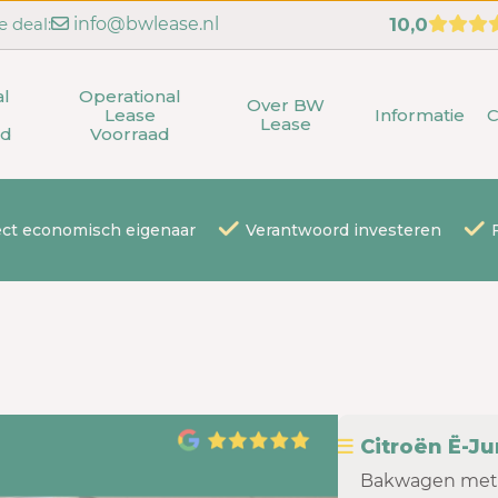
e deal:
info@bwlease.nl
10,0
al
Operational
Over BW
Lease
Informatie
C
Lease
ad
Voorraad
ect economisch eigenaar
Verantwoord investeren
Citroën Ë-J
Bakwagen met