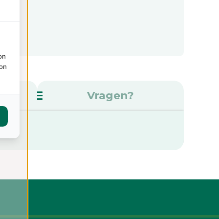
on
ion
s
Vragen?