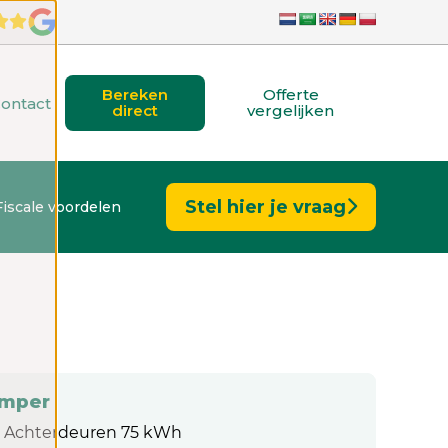
Bereken
Offerte
ontact
direct
vergelijken
Stel hier je vraag
Fiscale voordelen
umper
 Achterdeuren 75 kWh