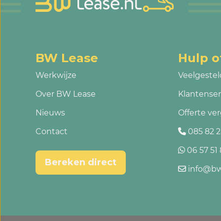
BW Lease
Hulp o
Werkwijze
Veelgestel
Over BW Lease
Klantenser
Nieuws
Offerte ver
Contact
085 82 2
06 57 51 
Bereken direct
info@bw