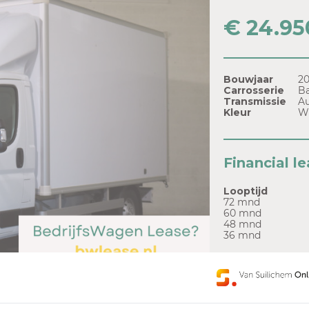
€ 24.95
Bouwjaar
2
Carrosserie
B
Transmissie
A
Kleur
W
Financial l
Looptijd
72 mnd
60 mnd
48 mnd
36 mnd
Of bekijk hier 