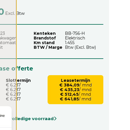
0
Excl. Btw
023
Kenteken
BB-756-H
akwagen
Brandstof
Elektrisch
utomaat
Km stand
1.455
it
BTW / Marge
Btw (Excl. Btw)
ease offerte
Slottermijn
Leasetermijn
€ 6.237
€ 384,09
/ mnd
€ 6.237
€ 435,23
/ mnd
€ 6.237
€ 512,45
/ mnd
€ 6.237
€ 641,85
/ mnd
onze volledige voorraad