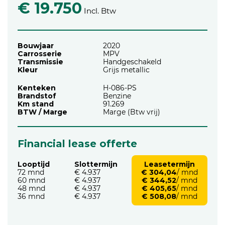
€ 19.750
Incl. Btw
Bouwjaar
2020
Carrosserie
MPV
Transmissie
Handgeschakeld
Kleur
Grijs metallic
Kenteken
H-086-PS
Brandstof
Benzine
Km stand
91.269
BTW / Marge
Marge (Btw vrij)
Financial lease offerte
Looptijd
Slottermijn
Leasetermijn
72 mnd
€ 4.937
€ 304,04
/ mnd
60 mnd
€ 4.937
€ 344,52
/ mnd
48 mnd
€ 4.937
€ 405,65
/ mnd
36 mnd
€ 4.937
€ 508,08
/ mnd