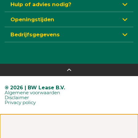
Hulp of advies nodig?
Openingstijden
Bedrijfsgegevens
® 2026 | BW Lease B.V.
Algemene voorwaarden
Disclaimer
Privacy policy