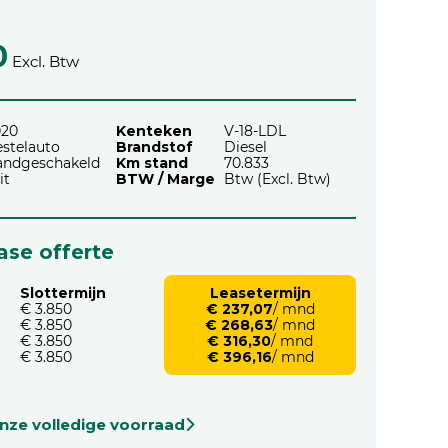
0
Excl. Btw
020
Kenteken
V-18-LDL
stelauto
Brandstof
Diesel
andgeschakeld
Km stand
70.833
it
BTW / Marge
Btw (Excl. Btw)
ease offerte
Slottermijn
Leasetermijn
€ 3.850
€ 237,07
/ mnd
€ 3.850
€ 268,63
/ mnd
€ 3.850
€ 316,30
/ mnd
€ 3.850
€ 396,16
/ mnd
onze volledige voorraad