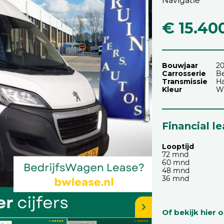
Navigatie
€ 15.40
Bouwjaar
2
Carrosserie
Be
Transmissie
H
Kleur
W
Financial l
Looptijd
72 mnd
60 mnd
48 mnd
36 mnd
Of bekijk hier 