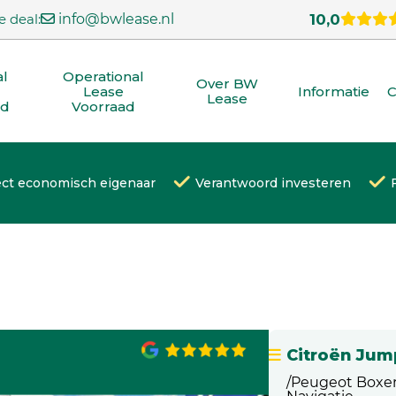
e deal:
info@bwlease.nl
10,0
al
Operational
Over BW
Lease
Informatie
C
Lease
ad
Voorraad
ect economisch eigenaar
Verantwoord investeren
Citroën Jum
/Peugeot Boxer 