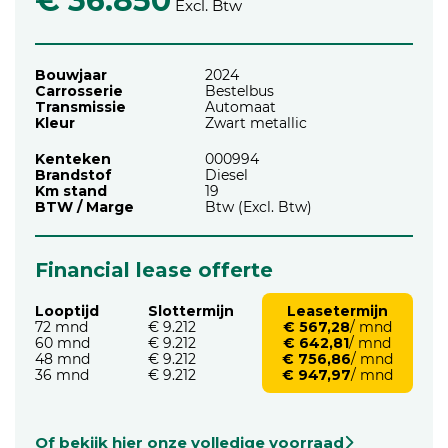
€ 36.850
Excl. Btw
Bouwjaar
2024
Carrosserie
Bestelbus
Transmissie
Automaat
Kleur
Zwart metallic
Kenteken
000994
Brandstof
Diesel
Km stand
19
BTW / Marge
Btw (Excl. Btw)
Financial lease offerte
Looptijd
Slottermijn
Leasetermijn
72 mnd
€ 9.212
€ 567,28
/ mnd
60 mnd
€ 9.212
€ 642,81
/ mnd
48 mnd
€ 9.212
€ 756,86
/ mnd
36 mnd
€ 9.212
€ 947,97
/ mnd
Of bekijk hier onze volledige voorraad