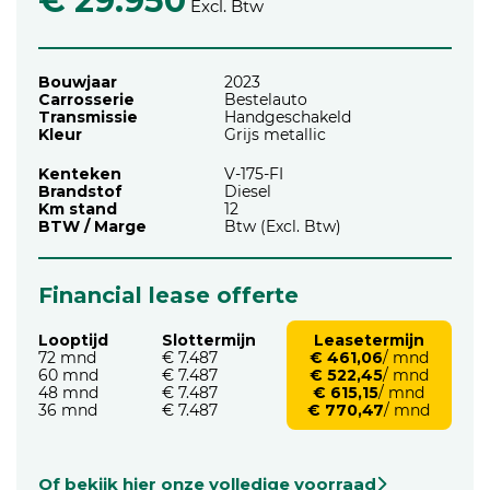
€ 29.950
Excl. Btw
Bouwjaar
2023
Carrosserie
Bestelauto
Transmissie
Handgeschakeld
Kleur
Grijs metallic
Kenteken
V-175-FI
Brandstof
Diesel
Km stand
12
BTW / Marge
Btw (Excl. Btw)
Financial lease offerte
Looptijd
Slottermijn
Leasetermijn
72 mnd
€ 7.487
€ 461,06
/ mnd
60 mnd
€ 7.487
€ 522,45
/ mnd
48 mnd
€ 7.487
€ 615,15
/ mnd
36 mnd
€ 7.487
€ 770,47
/ mnd
Of bekijk hier onze volledige voorraad