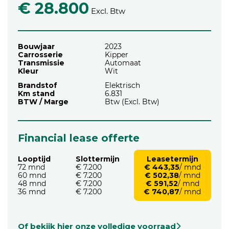
€ 28.800
Excl. Btw
Bouwjaar
2023
Carrosserie
Kipper
Transmissie
Automaat
Kleur
Wit
Brandstof
Elektrisch
Km stand
6.831
BTW / Marge
Btw (Excl. Btw)
Financial lease offerte
Looptijd
Slottermijn
Leasetermijn
72 mnd
€ 7.200
€ 443,35
/ mnd
60 mnd
€ 7.200
€ 502,38
/ mnd
48 mnd
€ 7.200
€ 591,52
/ mnd
36 mnd
€ 7.200
€ 740,87
/ mnd
Of bekijk hier onze volledige voorraad