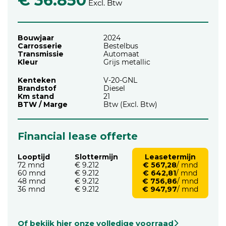
€ 36.850
Excl. Btw
Bouwjaar
2024
Carrosserie
Bestelbus
Transmissie
Automaat
Kleur
Grijs metallic
Kenteken
V-20-GNL
Brandstof
Diesel
Km stand
21
BTW / Marge
Btw (Excl. Btw)
Financial lease offerte
Looptijd
Slottermijn
Leasetermijn
72 mnd
€ 9.212
€ 567,28
/ mnd
60 mnd
€ 9.212
€ 642,81
/ mnd
48 mnd
€ 9.212
€ 756,86
/ mnd
36 mnd
€ 9.212
€ 947,97
/ mnd
Of bekijk hier onze volledige voorraad