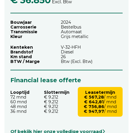
€ 36.850
Excl. Btw
Bouwjaar
2024
Carrosserie
Bestelbus
Transmissie
Automaat
Kleur
Grijs metallic
Kenteken
V-32-HFH
Brandstof
Diesel
Km stand
26
BTW / Marge
Btw (Excl. Btw)
Financial lease offerte
Looptijd
Slottermijn
Leasetermijn
72 mnd
€ 9.212
€ 567,28
/ mnd
60 mnd
€ 9.212
€ 642,81
/ mnd
48 mnd
€ 9.212
€ 756,86
/ mnd
36 mnd
€ 9.212
€ 947,97
/ mnd
Of bekijk hier onze volledige voorraad