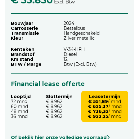
€ 35.850
Excl. Btw
Bouwjaar
2024
Carrosserie
Bestelbus
Transmissie
Handgeschakeld
Kleur
Zilver metallic
Kenteken
V-34-HFH
Brandstof
Diesel
Km stand
12
BTW / Marge
Btw (Excl. Btw)
Financial lease offerte
Looptijd
Slottermijn
Leasetermijn
72 mnd
€ 8.962
€ 551,89
/ mnd
60 mnd
€ 8.962
€ 625,37
/ mnd
48 mnd
€ 8.962
€ 736,32
/ mnd
36 mnd
€ 8.962
€ 922,25
/ mnd
Of bekijk hier onze volledige voorraad