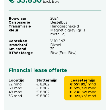
€ 35.850
Excl. Btw
Bouwjaar
2024
Carrosserie
Bestelbus
Transmissie
Handgeschakeld
Kleur
Magnetic grey (grijs
metallic)
Kenteken
V-10-JNZ
Brandstof
Diesel
Km stand
35
BTW / Marge
Btw (Excl. Btw)
Financial lease offerte
Looptijd
Slottermijn
Leasetermijn
72 mnd
€ 8.962
€ 551,89
/ mnd
60 mnd
€ 8.962
€ 625,37
/ mnd
48 mnd
€ 8.962
€ 736,32
/ mnd
36 mnd
€ 8.962
€ 922,25
/ mnd