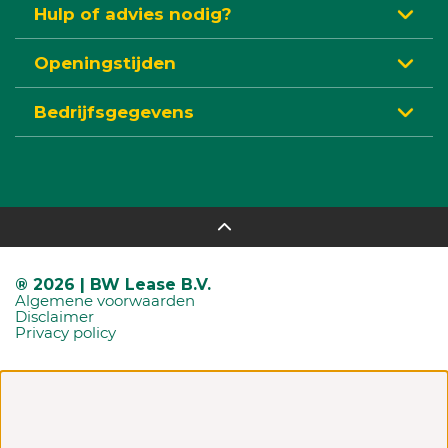
Hulp of advies nodig?
Openingstijden
Bedrijfsgegevens
® 2026 | BW Lease B.V.
Algemene voorwaarden
Disclaimer
Privacy policy