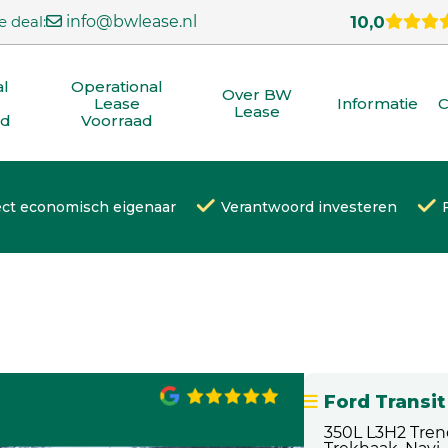
e deal:
info@bwlease.nl
10,0
al
Operational
Over BW
Lease
Informatie
C
Lease
ad
Voorraad
ect economisch eigenaar
Verantwoord investeren
Ford Transit
350L L3H2 Tren