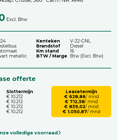
 Adap. Cruise, 360° Cam!! NR. A146
0
Excl. Btw
024
Kenteken
V-22-GNL
stelbus
Brandstof
Diesel
utomaat
Km stand
16
art metallic
BTW / Marge
Btw (Excl. Btw)
ease offerte
Slottermijn
Leasetermijn
€ 10.212
€ 628,86
/ mnd
€ 10.212
€ 712,58
/ mnd
€ 10.212
€ 839,02
/ mnd
€ 10.212
€ 1.050,87
/ mnd
onze volledige voorraad