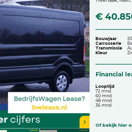
Trekhaak, Navi,
€ 40.85
Bouwjaar
2
Carrosserie
Be
Transmissie
A
Kleur
Zw
Financial l
Looptijd
72 mnd
60 mnd
48 mnd
36 mnd
Of bekijk hier 