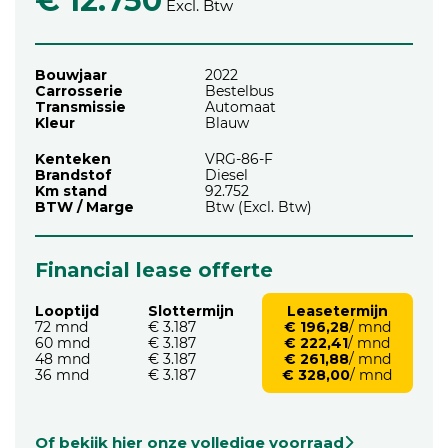
€ 12.750
Excl. Btw
Bouwjaar
2022
Carrosserie
Bestelbus
Transmissie
Automaat
Kleur
Blauw
Kenteken
VRG-86-F
Brandstof
Diesel
Km stand
92.752
BTW / Marge
Btw (Excl. Btw)
Financial lease offerte
Looptijd
Slottermijn
Leasetermijn
72 mnd
€ 3.187
€ 196,28
/ mnd
60 mnd
€ 3.187
€ 222,41
/ mnd
48 mnd
€ 3.187
€ 261,88
/ mnd
36 mnd
€ 3.187
€ 328,00
/ mnd
Of bekijk hier onze volledige voorraad