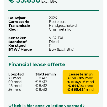
€ 33.650
Excl. Btw
Bouwjaar
2024
Carrosserie
Bestelbus
Transmissie
Handgeschakeld
Kleur
Grijs metallic
Kenteken
V-62-FXL
Brandstof
Diesel
Km stand
11
BTW / Marge
Btw (Excl. Btw)
Financial lease offerte
Looptijd
Slottermijn
Leasetermijn
72 mnd
€ 8.412
€ 518,02
/ mnd
60 mnd
€ 8.412
€ 586,99
/ mnd
48 mnd
€ 8.412
€ 691,14
/ mnd
36 mnd
€ 8.412
€ 865,65
/ mnd
Of bekijk hier onze volledige voorraad