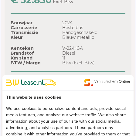
€ 32.850
Excl. Btw
Bouwjaar
2024
Carrosserie
Bestelbus
Transmissie
Handgeschakeld
Kleur
Blauw metallic
Kenteken
V-22-HGA
Brandstof
Diesel
Km stand
11
BTW / Marge
Btw (Excl. Btw)
Financial lease offerte
Looptijd
Slottermijn
Leasetermijn
This website uses cookies
72 mnd
€ 8.212
€ 505,70
/ mnd
60 mnd
€ 8.212
€ 573,03
/ mnd
We use cookies to personalize content and ads, provide social
48 mnd
€ 8.212
€ 674,71
/ mnd
36 mnd
€ 8.212
€ 845,07
/ mnd
media features, and analyze our website traffic. We also share
information about your use of our site with our social media,
advertising, and analytics partners. These partners may
Of bekijk hier onze volledige voorraad
combine it with other information you've provided to them or that