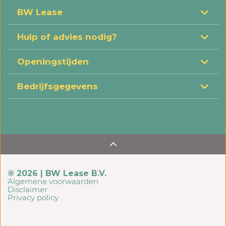
BW Lease
Hulp of advies nodig?
Openingstijden
Bedrijfsgegevens
® 2026 | BW Lease B.V.
Algemene voorwaarden
Disclaimer
Privacy policy