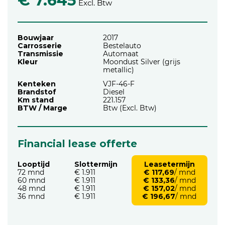
€ 7.645
Excl. Btw
Bouwjaar
2017
Carrosserie
Bestelauto
Transmissie
Automaat
Kleur
Moondust Silver (grijs
metallic)
Kenteken
VJF-46-F
Brandstof
Diesel
Km stand
221.157
BTW / Marge
Btw (Excl. Btw)
Financial lease offerte
Looptijd
Slottermijn
Leasetermijn
72 mnd
€ 1.911
€ 117,69
/ mnd
60 mnd
€ 1.911
€ 133,36
/ mnd
48 mnd
€ 1.911
€ 157,02
/ mnd
36 mnd
€ 1.911
€ 196,67
/ mnd