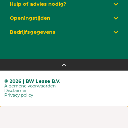
Hulp of advies nodig?
Openingstijden
Bedrijfsgegevens
® 2026 | BW Lease B.V.
Algemene voorwaarden
Disclaimer
Privacy policy