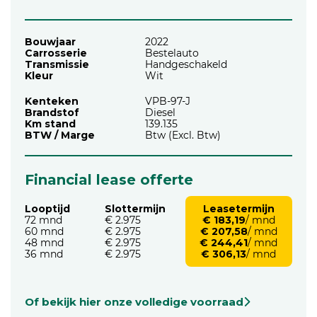
Bouwjaar
2022
Carrosserie
Bestelauto
Transmissie
Handgeschakeld
Kleur
Wit
Kenteken
VPB-97-J
Brandstof
Diesel
Km stand
139.135
BTW / Marge
Btw (Excl. Btw)
Financial lease offerte
Looptijd
Slottermijn
Leasetermijn
72 mnd
€ 2.975
€ 183,19
/ mnd
60 mnd
€ 2.975
€ 207,58
/ mnd
48 mnd
€ 2.975
€ 244,41
/ mnd
36 mnd
€ 2.975
€ 306,13
/ mnd
Of bekijk hier onze volledige voorraad