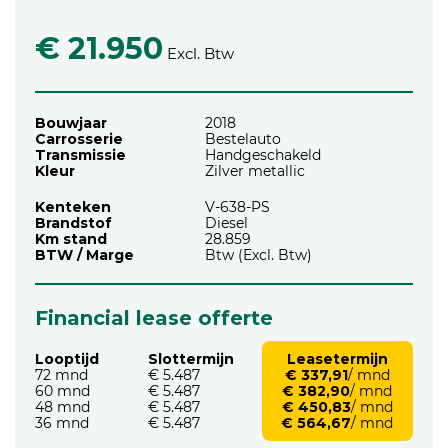
€ 21.950
Excl. Btw
Bouwjaar
2018
Carrosserie
Bestelauto
Transmissie
Handgeschakeld
Kleur
Zilver metallic
Kenteken
V-638-PS
Brandstof
Diesel
Km stand
28.859
BTW / Marge
Btw (Excl. Btw)
Financial lease offerte
Looptijd
Slottermijn
Leasetermijn
72 mnd
€ 5.487
€ 337,91
/ mnd
60 mnd
€ 5.487
€ 382,90
/ mnd
48 mnd
€ 5.487
€ 450,83
/ mnd
36 mnd
€ 5.487
€ 564,67
/ mnd