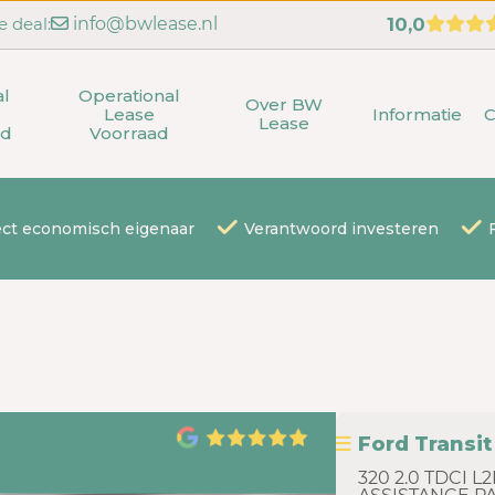
e deal:
info@bwlease.nl
10,0
al
Operational
Over BW
Lease
Informatie
C
Lease
ad
Voorraad
ect economisch eigenaar
Verantwoord investeren
Ford Transi
320 2.0 TDCI L