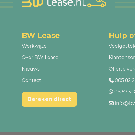
BW Lease
Hulp o
Werkwijze
Veelgestel
Over BW Lease
Klantenser
Nieuws
Offerte ver
Contact
085 82 2
06 57 51 
Bereken direct
info@bw