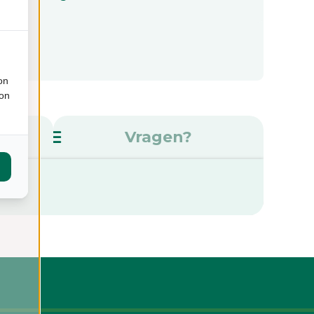
on
ion
s
Vragen?