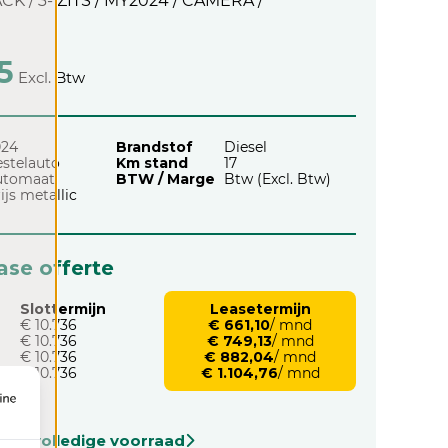
K / 3- ZITS / MY2024 / CAMERA /
5
Excl. Btw
024
Brandstof
Diesel
stelauto
Km stand
17
utomaat
BTW / Marge
Btw (Excl. Btw)
ijs metallic
ease offerte
Slottermijn
Leasetermijn
€ 10.736
€ 661,10
/ mnd
€ 10.736
€ 749,13
/ mnd
€ 10.736
€ 882,04
/ mnd
€ 10.736
€ 1.104,76
/ mnd
onze volledige voorraad