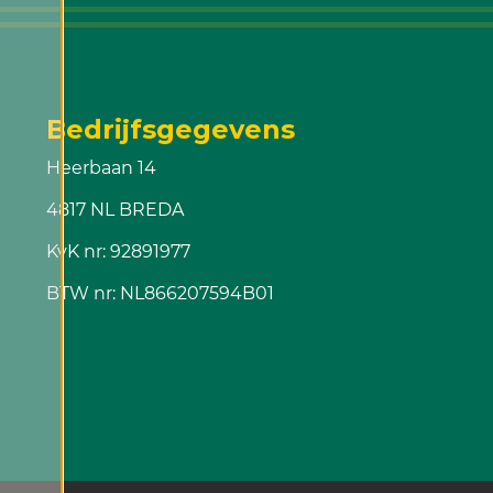
Bedrijfsgegevens
Heerbaan 14
4817 NL BREDA
KvK nr: 92891977
BTW nr: NL866207594B01