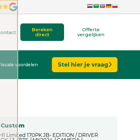
Bereken
Offerte
ontact
direct
vergelijken
Stel hier je vraag
Fiscale voordelen
t Custom
2H1 Limited 170PK JB- EDITION / DRIVER