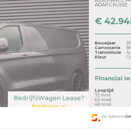
ASSISTANCE PAC
ADAP.CRUISE
€ 42.94
Bouwjaar
2
Carrosserie
Be
Transmissie
A
Kleur
Gr
Financial l
Looptijd
72 mnd
60 mnd
48 mnd
36 mnd
Of bekijk hier 