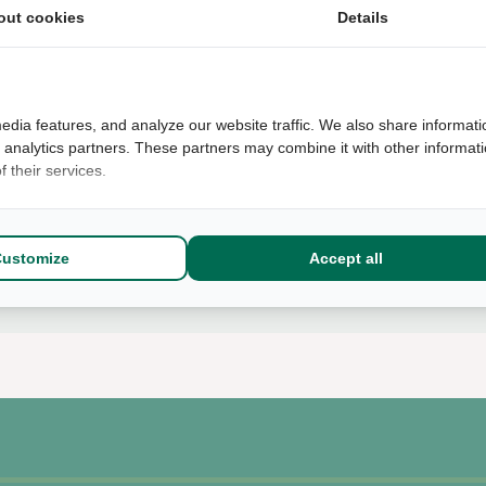
out cookies
Details
+41
edia features, and analyze our website traffic. We also share informati
d analytics partners. These partners may combine it with other informat
 their services.
Omschrijving
Aflever optie
Customize
Accept all