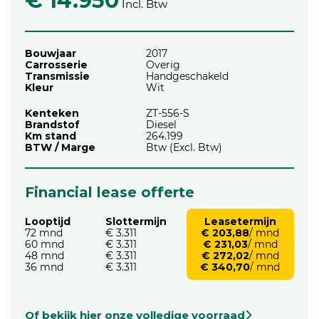
€ 14.950
Incl. Btw
Bouwjaar
2017
Carrosserie
Overig
Transmissie
Handgeschakeld
Kleur
Wit
Kenteken
ZT-556-S
Brandstof
Diesel
Km stand
264.199
BTW / Marge
Btw (Excl. Btw)
Financial lease offerte
Looptijd
Slottermijn
Leasetermijn
72 mnd
€ 3.311
€ 203,88
/ mnd
60 mnd
€ 3.311
€ 231,03
/ mnd
48 mnd
€ 3.311
€ 272,02
/ mnd
36 mnd
€ 3.311
€ 340,70
/ mnd
Of bekijk hier onze volledige voorraad