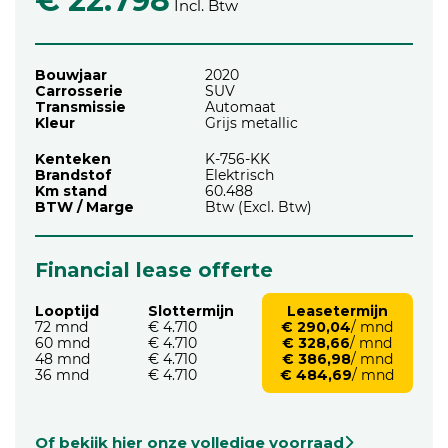
€ 22.798
Incl. Btw
Bouwjaar
2020
Carrosserie
SUV
Transmissie
Automaat
Kleur
Grijs metallic
Kenteken
K-756-KK
Brandstof
Elektrisch
Km stand
60.488
BTW / Marge
Btw (Excl. Btw)
Financial lease offerte
Looptijd
Slottermijn
Leasetermijn
72 mnd
€ 4.710
€ 290,04
/ mnd
60 mnd
€ 4.710
€ 328,66
/ mnd
48 mnd
€ 4.710
€ 386,98
/ mnd
36 mnd
€ 4.710
€ 484,69
/ mnd
Of bekijk hier onze volledige voorraad