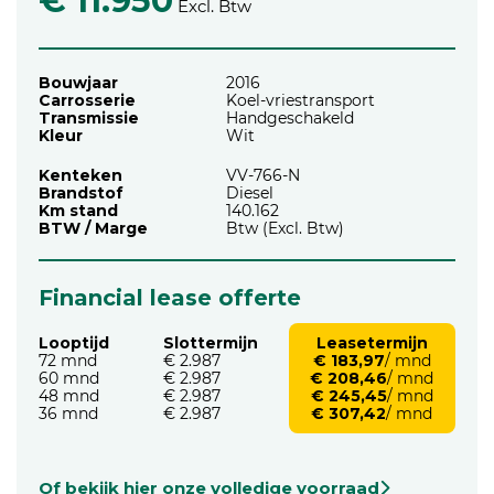
€ 11.950
Excl. Btw
Bouwjaar
2016
Carrosserie
Koel-vriestransport
Transmissie
Handgeschakeld
Kleur
Wit
Kenteken
VV-766-N
Brandstof
Diesel
Km stand
140.162
BTW / Marge
Btw (Excl. Btw)
Financial lease offerte
Looptijd
Slottermijn
Leasetermijn
72 mnd
€ 2.987
€ 183,97
/ mnd
60 mnd
€ 2.987
€ 208,46
/ mnd
48 mnd
€ 2.987
€ 245,45
/ mnd
36 mnd
€ 2.987
€ 307,42
/ mnd
Of bekijk hier onze volledige voorraad