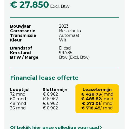
€ 27.850
Excl. Btw
Bouwjaar
2023
Carrosserie
Bestelauto
Transmissie
Automaat
Kleur
Wit
Brandstof
Diesel
Km stand
99.785
BTW / Marge
Btw (Excl. Btw)
Financial lease offerte
Looptijd
Slottermijn
Leasetermijn
72 mnd
€ 6.962
€ 428,73
/ mnd
60 mnd
€ 6.962
€ 485,82
/ mnd
48 mnd
€ 6.962
€ 572,01
/ mnd
36 mnd
€ 6.962
€ 716,45
/ mnd
Of bekijk hier onze volledige voorraad