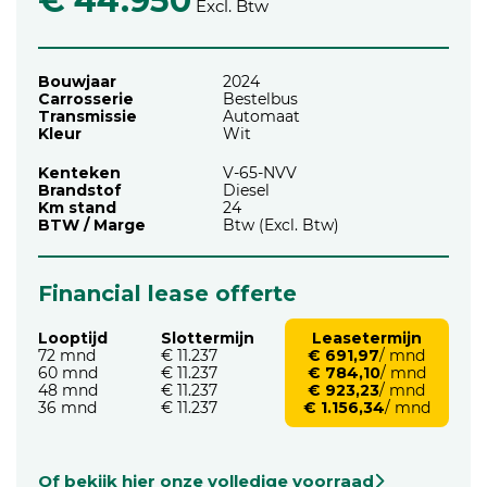
€ 44.950
Excl. Btw
Bouwjaar
2024
Carrosserie
Bestelbus
Transmissie
Automaat
Kleur
Wit
Kenteken
V-65-NVV
Brandstof
Diesel
Km stand
24
BTW / Marge
Btw (Excl. Btw)
Financial lease offerte
Looptijd
Slottermijn
Leasetermijn
72 mnd
€ 11.237
€ 691,97
/ mnd
60 mnd
€ 11.237
€ 784,10
/ mnd
48 mnd
€ 11.237
€ 923,23
/ mnd
36 mnd
€ 11.237
€ 1.156,34
/ mnd
Of bekijk hier onze volledige voorraad