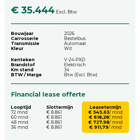
€ 35.444
Excl. Btw
Bouwjaar
2026
Carrosserie
Bestelbus
Transmissie
Automaat
Kleur
Wit
Kenteken
V-24-PXD
Brandstof
Elektrisch
Km stand
34
BTW / Marge
Btw (Excl. Btw)
Financial lease offerte
Looptijd
Slottermijn
Leasetermijn
72 mnd
€ 8.861
€ 545,63
/ mnd
60 mnd
€ 8.861
€ 618,28
/ mnd
48 mnd
€ 8.861
€ 727,98
/ mnd
36 mnd
€ 8.861
€ 911,79
/ mnd