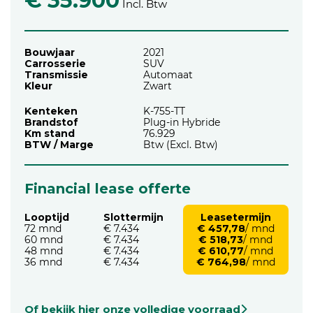
€ 35.900
Incl. Btw
Bouwjaar
2021
Carrosserie
SUV
Transmissie
Automaat
Kleur
Zwart
Kenteken
K-755-TT
Brandstof
Plug-in Hybride
Km stand
76.929
BTW / Marge
Btw (Excl. Btw)
Financial lease offerte
Looptijd
Slottermijn
Leasetermijn
72 mnd
€ 7.434
€ 457,78
/ mnd
60 mnd
€ 7.434
€ 518,73
/ mnd
48 mnd
€ 7.434
€ 610,77
/ mnd
36 mnd
€ 7.434
€ 764,98
/ mnd
Of bekijk hier onze volledige voorraad