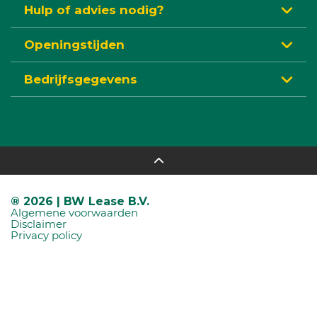
Hulp of advies nodig?
Openingstijden
Bedrijfsgegevens
® 2026 | BW Lease B.V.
Algemene voorwaarden
Disclaimer
Privacy policy