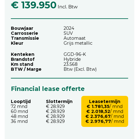
€ 139.950
Incl. Btw
Bouwjaar
2024
Carrosserie
SUV
Transmissie
Automaat
Kleur
Grijs metallic
Kenteken
GGD-96-K
Brandstof
Hybride
Km stand
23.568
BTW / Marge
Btw (Excl. Btw)
Financial lease offerte
Looptijd
Slottermijn
Leasetermijn
72 mnd
€ 28.929
€ 1.781,35
/ mnd
60 mnd
€ 28.929
€ 2.018,52
/ mnd
48 mnd
€ 28.929
€ 2.376,67
/ mnd
36 mnd
€ 28.929
€ 2.976,77
/ mnd