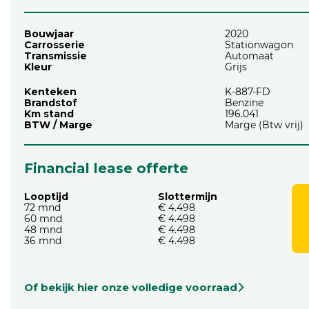
Bouwjaar
2020
Carrosserie
Stationwagon
Transmissie
Automaat
Kleur
Grijs
Kenteken
K-887-FD
Brandstof
Benzine
Km stand
196.041
BTW / Marge
Marge (Btw vrij)
Financial lease offerte
Looptijd
Slottermijn
72 mnd
€ 4.498
60 mnd
€ 4.498
48 mnd
€ 4.498
36 mnd
€ 4.498
Of bekijk hier onze volledige voorraad