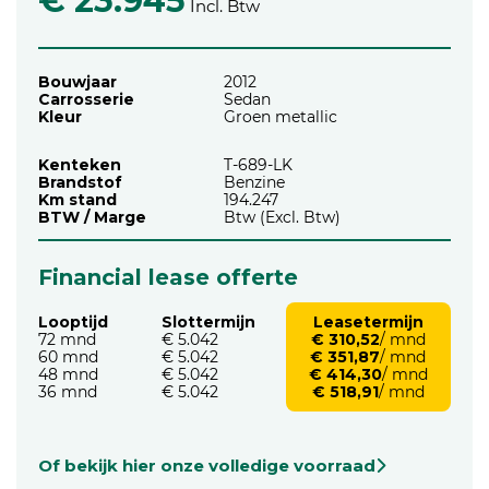
€ 23.945
Incl. Btw
Bouwjaar
2012
Carrosserie
Sedan
Kleur
Groen metallic
Kenteken
T-689-LK
Brandstof
Benzine
Km stand
194.247
BTW / Marge
Btw (Excl. Btw)
Financial lease offerte
Looptijd
Slottermijn
Leasetermijn
72 mnd
€ 5.042
€ 310,52
/ mnd
60 mnd
€ 5.042
€ 351,87
/ mnd
48 mnd
€ 5.042
€ 414,30
/ mnd
36 mnd
€ 5.042
€ 518,91
/ mnd
Of bekijk hier onze volledige voorraad