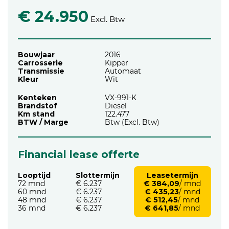
€ 24.950
Excl. Btw
Bouwjaar
2016
Carrosserie
Kipper
Transmissie
Automaat
Kleur
Wit
Kenteken
VX-991-K
Brandstof
Diesel
Km stand
122.477
BTW / Marge
Btw (Excl. Btw)
Financial lease offerte
Looptijd
Slottermijn
Leasetermijn
72 mnd
€ 6.237
€ 384,09
/ mnd
60 mnd
€ 6.237
€ 435,23
/ mnd
48 mnd
€ 6.237
€ 512,45
/ mnd
36 mnd
€ 6.237
€ 641,85
/ mnd