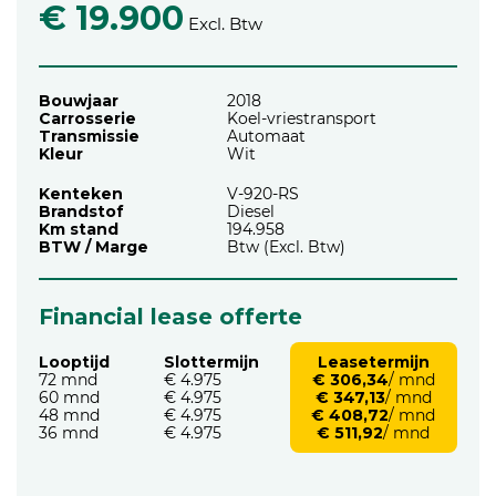
€ 19.900
Excl. Btw
Bouwjaar
2018
Carrosserie
Koel-vriestransport
Transmissie
Automaat
Kleur
Wit
Kenteken
V-920-RS
Brandstof
Diesel
Km stand
194.958
BTW / Marge
Btw (Excl. Btw)
Financial lease offerte
Looptijd
Slottermijn
Leasetermijn
72 mnd
€ 4.975
€ 306,34
/ mnd
60 mnd
€ 4.975
€ 347,13
/ mnd
48 mnd
€ 4.975
€ 408,72
/ mnd
36 mnd
€ 4.975
€ 511,92
/ mnd