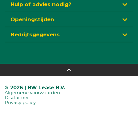
Hulp of advies nodig?
Openingstijden
Bedrijfsgegevens
® 2026 | BW Lease B.V.
Algemene voorwaarden
Disclaimer
Privacy policy