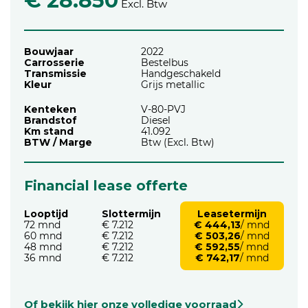
€ 28.850
Excl. Btw
Bouwjaar
2022
Carrosserie
Bestelbus
Transmissie
Handgeschakeld
Kleur
Grijs metallic
Kenteken
V-80-PVJ
Brandstof
Diesel
Km stand
41.092
BTW / Marge
Btw (Excl. Btw)
Financial lease offerte
Looptijd
Slottermijn
Leasetermijn
72 mnd
€ 7.212
€ 444,13
/ mnd
60 mnd
€ 7.212
€ 503,26
/ mnd
48 mnd
€ 7.212
€ 592,55
/ mnd
36 mnd
€ 7.212
€ 742,17
/ mnd
Of bekijk hier onze volledige voorraad