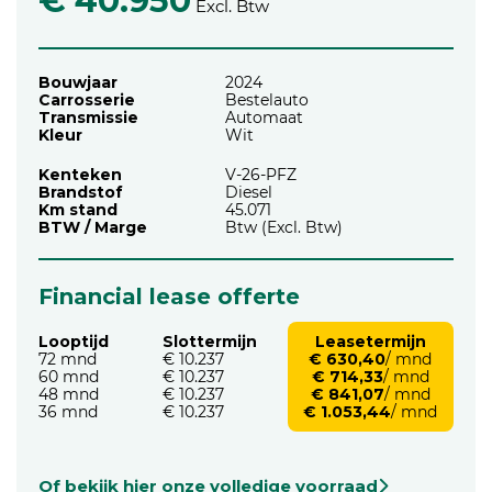
€ 40.950
Excl. Btw
Bouwjaar
2024
Carrosserie
Bestelauto
Transmissie
Automaat
Kleur
Wit
Kenteken
V-26-PFZ
Brandstof
Diesel
Km stand
45.071
BTW / Marge
Btw (Excl. Btw)
Financial lease offerte
Looptijd
Slottermijn
Leasetermijn
72 mnd
€ 10.237
€ 630,40
/ mnd
60 mnd
€ 10.237
€ 714,33
/ mnd
48 mnd
€ 10.237
€ 841,07
/ mnd
36 mnd
€ 10.237
€ 1.053,44
/ mnd
Of bekijk hier onze volledige voorraad