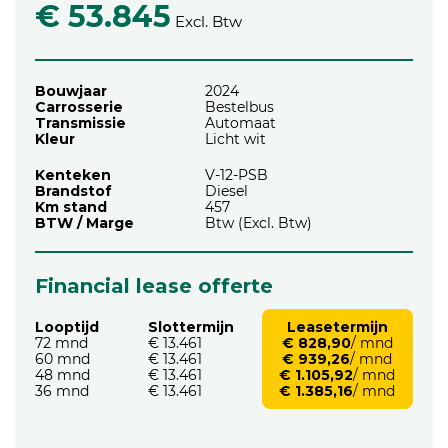
€ 53.845
Excl. Btw
Bouwjaar
2024
Carrosserie
Bestelbus
Transmissie
Automaat
Kleur
Licht wit
Kenteken
V-12-PSB
Brandstof
Diesel
Km stand
457
BTW / Marge
Btw (Excl. Btw)
Financial lease offerte
Looptijd
Slottermijn
Leasetermijn
72 mnd
€ 13.461
€ 828,90
/ mnd
60 mnd
€ 13.461
€ 939,26
/ mnd
48 mnd
€ 13.461
€ 1.105,92
/ mnd
36 mnd
€ 13.461
€ 1.385,16
/ mnd