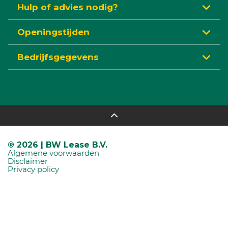
Hulp of advies nodig?
Openingstijden
Bedrijfsgegevens
® 2026 | BW Lease B.V.
Algemene voorwaarden
Disclaimer
Privacy policy