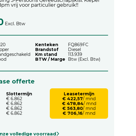
ding 3-Persoons Gereedschapskist Kieper
m vrij voor particulier gebruik!!
0
Excl. Btw
020
Kenteken
FQ869FC
pper
Brandstof
Diesel
andgeschakeld
Km stand
113.939
ood
BTW / Marge
Btw (Excl. Btw)
ease offerte
Slottermijn
Leasetermijn
€ 6.862
€ 422,57
/ mnd
€ 6.862
€ 478,84
/ mnd
€ 6.862
€ 563,80
/ mnd
€ 6.862
€ 706,16
/ mnd
onze volledige voorraad