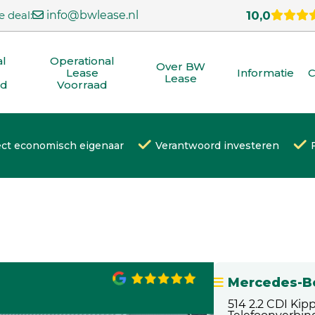
e deal:
info@bwlease.nl
10,0
al
Operational
Over BW
Lease
Informatie
C
Lease
ad
Voorraad
ect economisch eigenaar
Verantwoord investeren
Mercedes-Be
514 2.2 CDI Ki