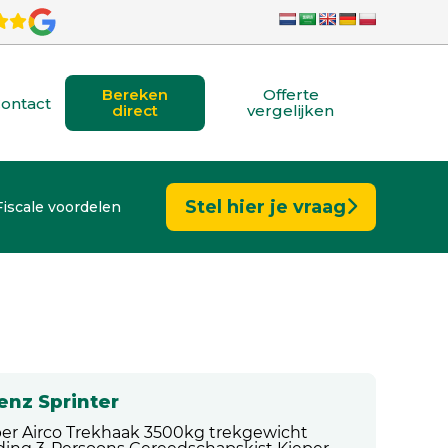
Bereken
Offerte
ontact
direct
vergelijken
Stel hier je vraag
Fiscale voordelen
nz Sprinter
pper Airco Trekhaak 3500kg trekgewicht