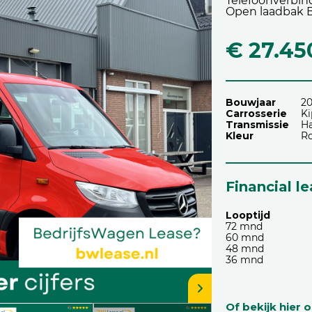
Telefoonverbin
Open laadbak Bp
€ 27.45
Bouwjaar
2
Carrosserie
Ki
Transmissie
H
Kleur
R
Financial l
Looptijd
72 mnd
60 mnd
48 mnd
36 mnd
Of bekijk hier 