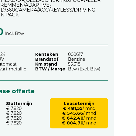
/HEAD-UP/OLED-SCHERM/20"/JCW-LEER
-REMMEN/ADAPTIVE-
D/360CAMERA/ACC/KEYLESS/DRIVING
CK-PACK
0
Incl. Btw
024
Kenteken
000617
UV
Brandstof
Benzine
utomaat
Km stand
55.318
art metallic
BTW / Marge
Btw (Excl. Btw)
ease offerte
Slottermijn
Leasetermijn
€ 7.820
€ 481,55
/ mnd
€ 7.820
€ 545,66
/ mnd
€ 7.820
€ 642,48
/ mnd
€ 7.820
€ 804,70
/ mnd