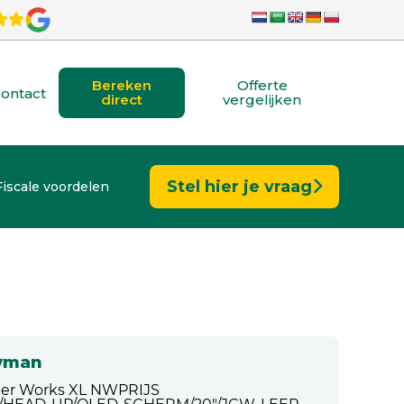
Bereken
Offerte
ontact
direct
vergelijken
Stel hier je vraag
Fiscale voordelen
ryman
per Works XL NWPRIJS