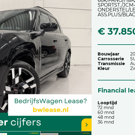
68k/PANO/H&K
SPORTST./JCM
ONDERSTEL/LE
ASS.PLUS/BLA
€ 37.85
Bouwjaar
2
Carrosserie
S
Transmissie
A
Kleur
Zw
Financial l
Looptijd
72 mnd
60 mnd
48 mnd
36 mnd