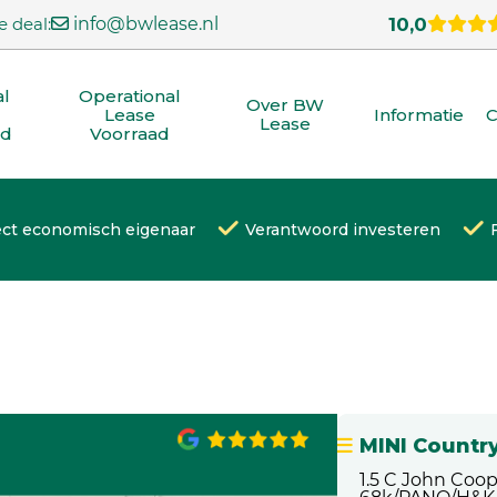
e deal:
info@bwlease.nl
10,0
al
Operational
Over BW
Lease
Informatie
C
Lease
ad
Voorraad
ect economisch eigenaar
Verantwoord investeren
MINI Count
1.5 C John Coo