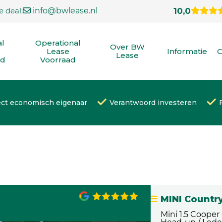
e deal:
info@bwlease.nl
10,0
al
Operational
Over BW
Lease
Informatie
C
Lease
ad
Voorraad
ect economisch eigenaar
Verantwoord investeren
MINI Count
Mini 1.5 Cooper