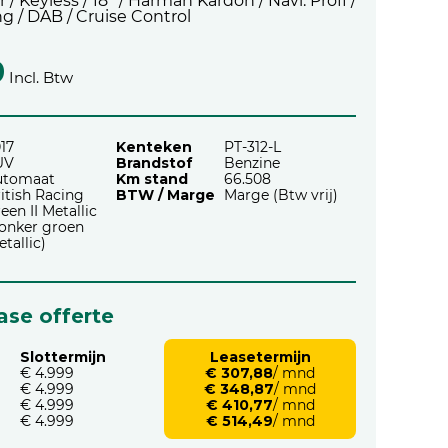
/ Keyless / 18'' / Harman Kardon / Navi. Proff /
g / DAB / Cruise Control
9
Incl. Btw
17
Kenteken
PT-312-L
UV
Brandstof
Benzine
utomaat
Km stand
66.508
itish Racing
BTW / Marge
Marge (Btw vrij)
een II Metallic
onker groen
tallic)
ease offerte
Slottermijn
Leasetermijn
€ 4.999
€ 307,88
/ mnd
€ 4.999
€ 348,87
/ mnd
€ 4.999
€ 410,77
/ mnd
€ 4.999
€ 514,49
/ mnd