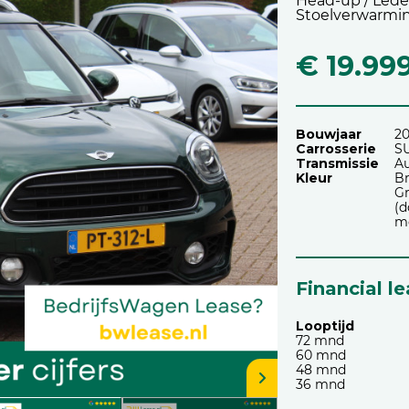
Head-up / Leder 
Stoelverwarmin
€ 19.99
Bouwjaar
20
Carrosserie
S
Transmissie
A
Kleur
Br
Gr
(d
me
Financial l
Looptijd
72 mnd
60 mnd
48 mnd
36 mnd