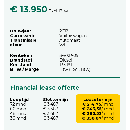
€ 13.950
Excl. Btw
Bouwjaar
2012
Carrosserie
Vuilniswagen
Transmissie
Automaat
Kleur
Wit
Kenteken
8-VXP-09
Brandstof
Diesel
Km stand
133.191
BTW / Marge
Btw (Excl. Btw)
Financial lease offerte
Looptijd
Slottermijn
Leasetermijn
72 mnd
€ 3.487
€ 214,75
/ mnd
60 mnd
€ 3.487
€ 243,35
/ mnd
48 mnd
€ 3.487
€ 286,52
/ mnd
36 mnd
€ 3.487
€ 358,87
/ mnd