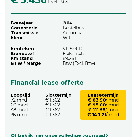
€ 5.450
Excl. Btw
Bouwjaar
2014
Carrosserie
Bestelbus
Transmissie
Automaat
Kleur
Wit
Kenteken
VL-529-D
Brandstof
Elektrisch
Km stand
89.261
BTW / Marge
Btw (Excl. Btw)
Financial lease offerte
Looptijd
Slottermijn
Leasetermijn
72 mnd
€ 1.362
€ 83,90
/ mnd
60 mnd
€ 1.362
€ 95,08
/ mnd
48 mnd
€ 1.362
€ 111,95
/ mnd
36 mnd
€ 1.362
€ 140,21
/ mnd
Of bekijk hier onze volledige voorraad