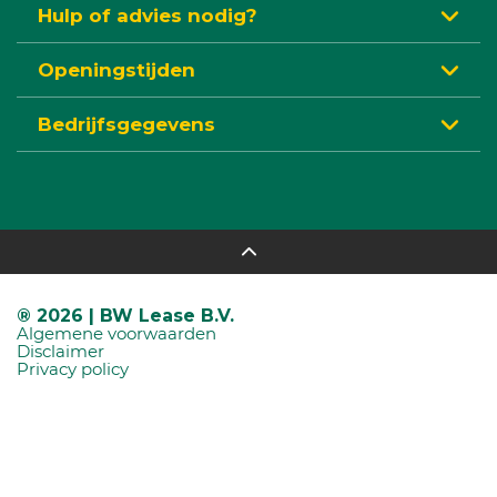
Hulp of advies nodig?
Openingstijden
Bedrijfsgegevens
® 2026 | BW Lease B.V.
Algemene voorwaarden
Disclaimer
Privacy policy