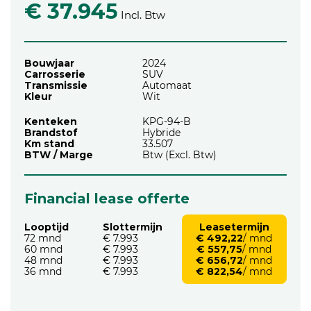
€ 37.945
Incl. Btw
Bouwjaar
2024
Carrosserie
SUV
Transmissie
Automaat
Kleur
Wit
Kenteken
KPG-94-B
Brandstof
Hybride
Km stand
33.507
BTW / Marge
Btw (Excl. Btw)
Financial lease offerte
Looptijd
Slottermijn
Leasetermijn
72 mnd
€ 7.993
€ 492,22
/ mnd
60 mnd
€ 7.993
€ 557,75
/ mnd
48 mnd
€ 7.993
€ 656,72
/ mnd
36 mnd
€ 7.993
€ 822,54
/ mnd