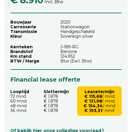
€ 8.910
Incl. Btw
Bouwjaar
2020
Carrosserie
Stationwagon
Transmissie
Handgeschakeld
Kleur
Sovereign silver
Kenteken
J-189-RG
Brandstof
Benzine
Km stand
124.952
BTW / Marge
Btw (Excl. Btw)
Financial lease offerte
Looptijd
Slottermijn
Leasetermijn
72 mnd
€ 1.878
€ 115,68
/ mnd
60 mnd
€ 1.878
€ 131,08
/ mnd
48 mnd
€ 1.878
€ 154,34
/ mnd
36 mnd
€ 1.878
€ 193,31
/ mnd
Of bekijk hier onze volledige voorraad