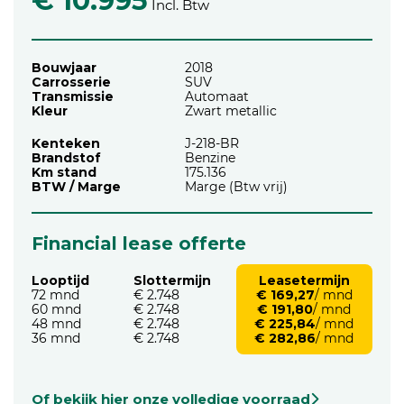
€ 10.995
Incl. Btw
Bouwjaar
2018
Carrosserie
SUV
Transmissie
Automaat
Kleur
Zwart metallic
Kenteken
J-218-BR
Brandstof
Benzine
Km stand
175.136
BTW / Marge
Marge (Btw vrij)
Financial lease offerte
Looptijd
Slottermijn
Leasetermijn
72 mnd
€ 2.748
€ 169,27
/ mnd
60 mnd
€ 2.748
€ 191,80
/ mnd
48 mnd
€ 2.748
€ 225,84
/ mnd
36 mnd
€ 2.748
€ 282,86
/ mnd
Of bekijk hier onze volledige voorraad