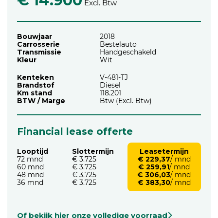
€ 14.900
Excl. Btw
Bouwjaar
2018
Carrosserie
Bestelauto
Transmissie
Handgeschakeld
Kleur
Wit
Kenteken
V-481-TJ
Brandstof
Diesel
Km stand
118.201
BTW / Marge
Btw (Excl. Btw)
Financial lease offerte
Looptijd
Slottermijn
Leasetermijn
72 mnd
€ 3.725
€ 229,37
/ mnd
60 mnd
€ 3.725
€ 259,91
/ mnd
48 mnd
€ 3.725
€ 306,03
/ mnd
36 mnd
€ 3.725
€ 383,30
/ mnd
Of bekijk hier onze volledige voorraad